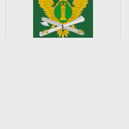
2
из
8
2026 © Ардатовский район.
Официальный сайт.