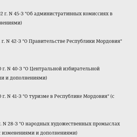
2 г. N 45-З "Об административных комиссиях в
лнениями)
 г. N 42-З "О Правительстве Республики Мордовия"
 г. N 40-З "О Центральной избирательной
ми и дополнениями)
г. N 41-З "О туризме в Республике Мордовия" (с
г. N 28-З "О народных художественных промыслах
с изменениями и дополнениями)