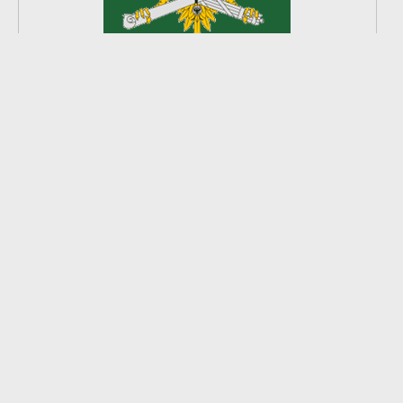
2
из
8
2026 © Ардатовский район.
Официальный сайт.