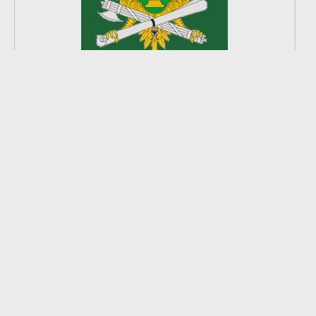
2
из
8
2026 © Ардатовский район.
Официальный сайт.