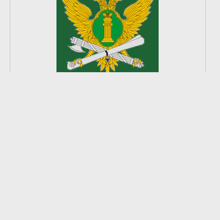
2
из
8
2026 © Ардатовский район.