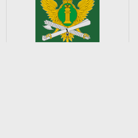
2
из
8
2026 © Ардатовский район.