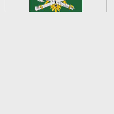
2
из
8
2026 © Ардатовский район.
Официальный сайт.